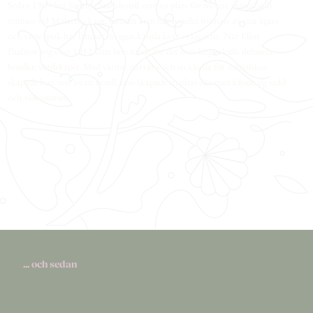
Sedan 1909 har Sigtuna Stadshotell varit en plats för möten, samtal och
minnen vid Mälarens kant. Genom åren har hotellet formats av sina ägare
och varje epok har lämnat sin egen känsla kvar i väggarna. När Ellen
Paalzow tog över 1912 satte hon tonen för det som länge skulle definiera
hotellet: värdskapet. Med värme, närvaro och en känsla för människor
skapade hon mer än ett hotell, hon skapade en plats där man kände sig sedd
och välkommen.
... och sedan