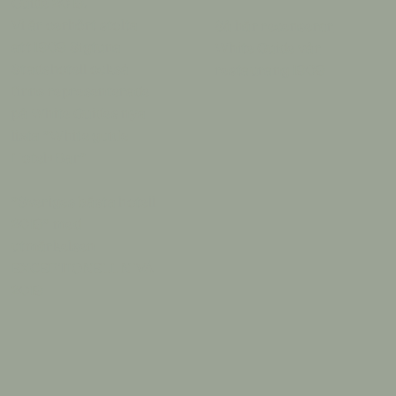
Guide 2019.
Vi är oerhört stolta
Så här recenserar
att 1909 Sigtuna
White Guide vår
Stadshotell också
restaurang 1909
finns representerade
på White Guides nya
lista ”White guide
Hotel+Bar”
”Sveriges bästa hotell
2019” med
utmärkelsen
EXCEPTIONELL NIVÅ
2019