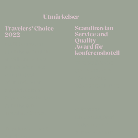
Utmärkelser
Scandinavian
Travelers’ Choice
Service and
2022
Quality
Att få ta emot en
Award för
utmärkelse är alltid
konferenshotell
en välkommen ära
PRISBELÖNADE
och i år känns det
SOM SVERIGES
extra fint och
TOPP BÄSTA
värmande. Vi är
KONFERENSHOTE
oerhört stolta att
LL!
även år 2022 ha fått
utmärkelsen
Vi är stolta
Travelers’ Choice.
silvermedaljörer!
Tack vare vårt
Travelers’ Choice är
fantastiska team
den finaste