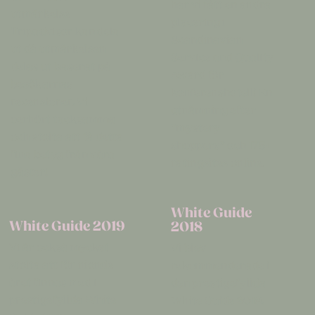
har vi fått en andra
utmärkelse
placering i
Tripadvisor kan dela
Scandinavian
ut då utmärkelsen
Service and Quality
delas ut baserat på
Award för
besökarnas
konferenshotell! En
recensioner. Vi
utnämning efter
oerhört tacksamma
”mystery
och stolta att få detta
shoppers” och 175+
fina betyg från våra
ratingsites online.
gäster!
White Guide
White Guide 2019
2018
Vi är också mycket
Vi blev
stolta att för nionde
rekommenderade i
året finnas med i
den prestigefyllda
prestigefyllda White
White Guide 2018.